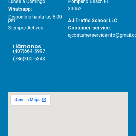
Lunes a Domingo.
Pompano Beach FL
33062
Whatsapp:
Disponible hasta las 8:00
pm
AJ Traffic School LLC
Costumer service.
Siempre Activos
ajcostumerserviceinfo@gmail.
Llámanos
(407)664-5997
(786)300-5343