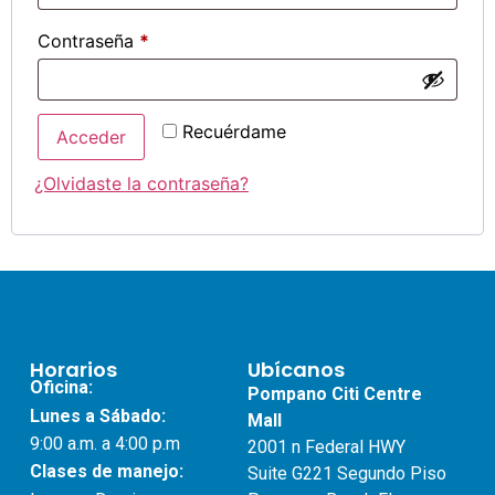
Contraseña
*
Recuérdame
Acceder
¿Olvidaste la contraseña?
Horarios
Ubícanos
Oficina:
Pompano Citi Centre
Lunes a Sábado:
Mall
9:00 a.m. a 4:00 p.m
2001 n Federal HWY
Clases de manejo:
Suite G221 Segundo Piso